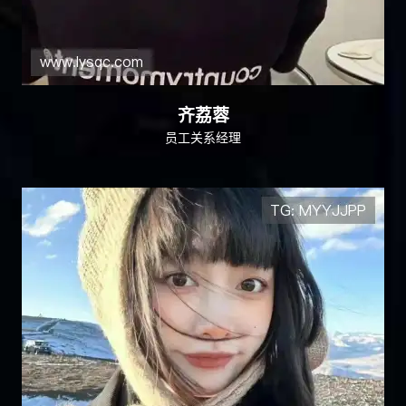
齐荔蓉
员工关系经理