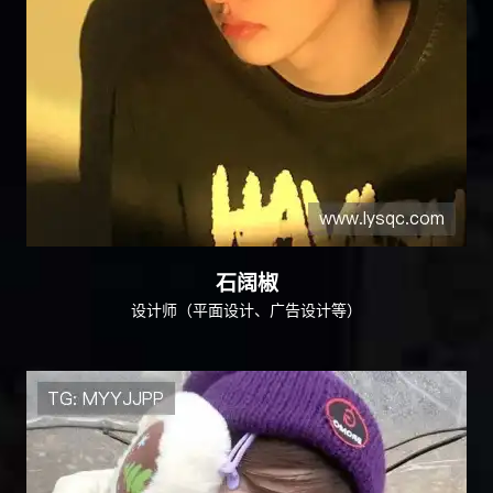
石阔椒
设计师（平面设计、广告设计等）