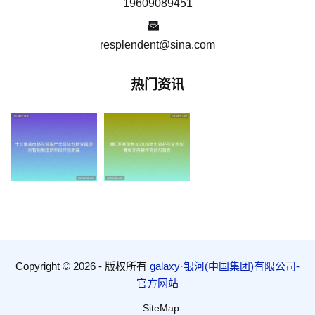
19609089451
resplendent@sina.com
热门资讯
Copyright © 2026 - 版权所有
galaxy·银河(中国集团)有限公司-
官方网站
SiteMap