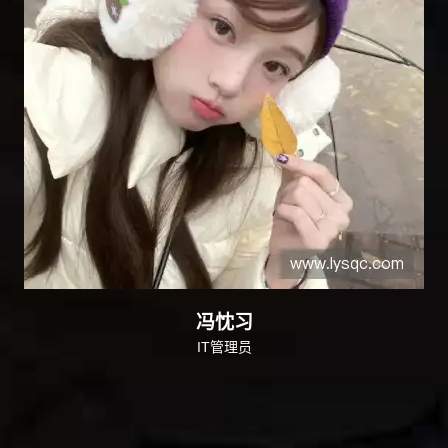
冯忱习
IT管理员