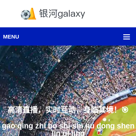
运
清直播，实时互动，身临其境！🎯
qing zhi bo shi shi hu dong shen
y
lin qi jing